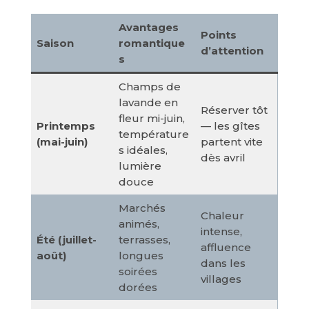
Avantages
Points
Saison
romantique
d’attention
s
Champs de
lavande en
Réserver tôt
fleur mi-juin,
Printemps
— les gîtes
température
(mai-juin)
partent vite
s idéales,
dès avril
lumière
douce
Marchés
Chaleur
animés,
intense,
Été (juillet-
terrasses,
affluence
août)
longues
dans les
soirées
villages
dorées