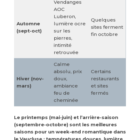
Vendanges
AOC
Luberon,
Quelques
Automne
lumière ocre
sites ferment
(sept-oct)
sur les
fin octobre
pierres,
intimité
retrouvée
Calme
absolu, prix
Certains
Hiver (nov-
doux,
restaurants
mars)
ambiance
et sites
feu de
fermés
cheminée
Le printemps (mai-juin) et l’arrière-saison
(septembre-octobre) sont les meilleures
saisons pour un week-end romantique dans
le Vaucluse : températures douces, lumière