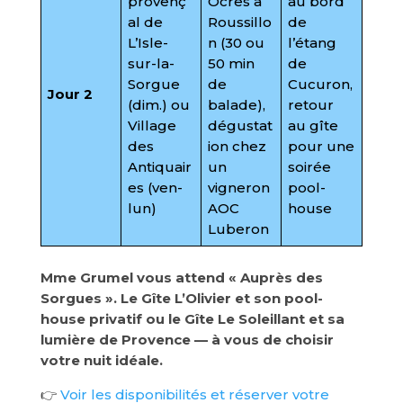
provenç
Ocres à
au bord
al de
Roussillo
de
L’Isle-
n (30 ou
l’étang
sur-la-
50 min
de
Sorgue
de
Cucuron,
Jour 2
(dim.) ou
balade)
,
retour
Village
dégustat
au gîte
des
ion chez
pour une
Antiquair
un
soirée
es (ven-
vigneron
pool-
lun)
AOC
house
Luberon
Mme Grumel vous attend « Auprès des
Sorgues ». Le Gîte L’Olivier et son pool-
house privatif ou le Gîte Le Soleillant et sa
lumière de Provence — à vous de choisir
votre nuit idéale.
👉
Voir les disponibilités et réserver votre