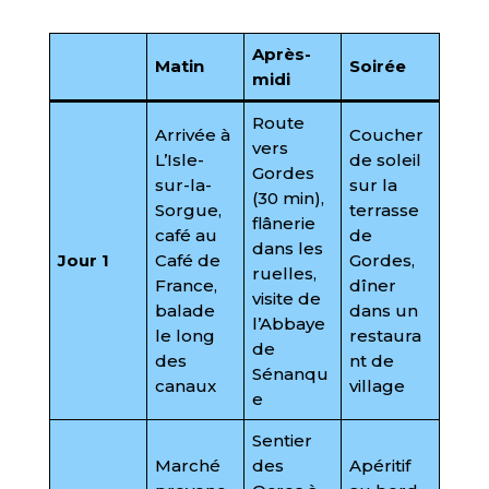
Après-
Matin
Soirée
midi
Route
Arrivée à
Coucher
vers
L’Isle-
de soleil
Gordes
sur-la-
sur la
(30 min),
Sorgue,
terrasse
flânerie
café au
de
dans les
Jour 1
Café de
Gordes,
ruelles,
France,
dîner
visite de
balade
dans un
l’Abbaye
le long
restaura
de
des
nt de
Sénanqu
canaux
village
e
Sentier
Marché
des
Apéritif