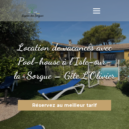
Location de vacances avec
Pool-house à l’Isle-sur-
la-Sorgue – Gîte L’Olivier
Réservez au meilleur tarif