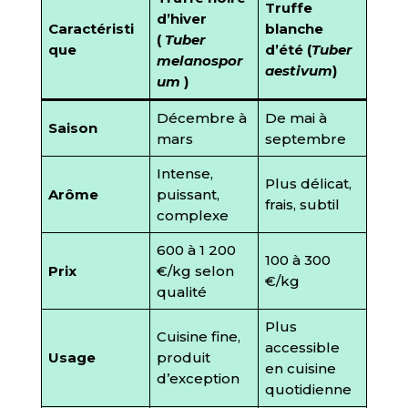
Truffe
d’hiver
Caractéristi
blanche
(
Tuber
que
d’été (
Tuber
melanospor
aestivum
)
um
)
Décembre à
De mai à
Saison
mars
septembre
Intense,
Plus délicat,
Arôme
puissant,
frais, subtil
complexe
600 à 1 200
100 à 300
Prix
€/kg selon
€/kg
qualité
Plus
Cuisine fine,
accessible
Usage
produit
en cuisine
d’exception
quotidienne