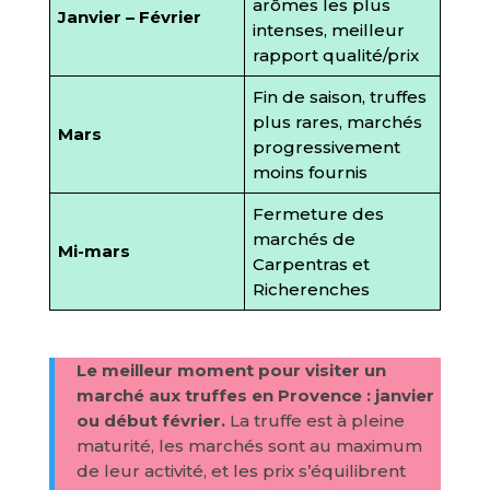
arômes les plus
Janvier – Février
intenses, meilleur
rapport qualité/prix
Fin de saison, truffes
plus rares, marchés
Mars
progressivement
moins fournis
Fermeture des
marchés de
Mi-mars
Carpentras et
Richerenches
Le meilleur moment pour visiter un
marché aux truffes en Provence : janvier
ou début février.
La truffe est à pleine
maturité, les marchés sont au maximum
de leur activité, et les prix s’équilibrent