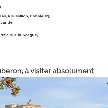
:
es, Roussillon, Bonnieux),
avande,
’Isle-sur-la-Sorgue,
uberon, à visiter absolument