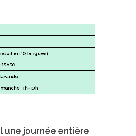
ratuit en 10 langues)
t 15h30
n lavande)
imanche 11h–19h
il une journée entière